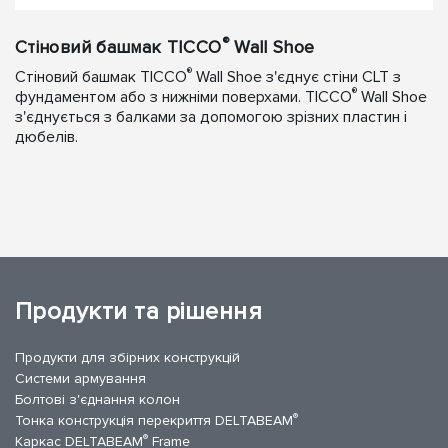
®
Стіновий башмак TICCO
Wall Shoe
®
Стіновий башмак TICCO
Wall Shoe з'єднує стіни CLT з
®
фундаментом або з нижніми поверхами. TICCO
Wall Shoe
з'єднується з балками за допомогою зрізних пластин і
дюбелів.
Продукти та рішення
Продукти для збірних конструкцій
Системи армування
Болтові з'єднання колон
®
Тонка конструкція перекриття DELTABEAM
®
Каркас DELTABEAM
Frame