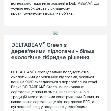
®
вогнезахист вже інтегрований в DELTABEAM
, що
усуває необхідність у складному
протипожежному захисті на об'єкті.
®
DELTABEAM
Green з
дерев'яними підлогами - більш
екологічне гібридне рішення
®
DELTABEAM
Green ідеально поєднується з
екологічними дерев'яними підлогами, оскільки
вони на 90% складаються з переробленої сталі.
®
Вплив DELTABEAM
Green на навколишнє
середовище значно зменшився порівняно з
традиційними сталевими конструкціями. Вплив на
навколишнє середовище підтверджено EPD, а
вуглецевий слід у поєднанні з дерев'яними