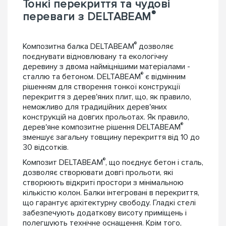
Тонкі перекриття та чудові
®
переваги з DELTABEAM
®
Композитна балка DELTABEAM
дозволяє
поєднувати відновлювану та екологічну
деревину з двома найміцнішими матеріалами -
®
сталлю та бетоном. DELTABEAM
є відмінним
рішенням для створення тонкої конструкції
перекриття з дерев'яних плит, що, як правило,
неможливо для традиційних дерев'яних
конструкцій на довгих прольотах. Як правило,
®
дерев'яне композитне рішення DELTABEAM
зменшує загальну товщину перекриття від 10 до
30 відсотків.
®
Композит DELTABEAM
, що поєднує бетон і сталь,
дозволяє створювати довгі прольоти, які
створюють відкриті простори з мінімальною
кількістю колон. Балки інтегровані в перекриття,
що гарантує архітектурну свободу. Гладкі стелі
забезпечують додаткову висоту приміщень і
полегшують технічне оснащення. Крім того,