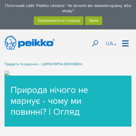
Поточний сайт: Peikko Ukraine. Чи хочете ви змінити країну або
мову?
UA
Продукти та рішення
ЦИРКУЛЯРНА ЕКОНОМІКА
Природа нічого не
марнує - чому ми
повинні? | Огляд