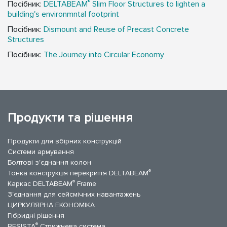
®
Посібник:
DELTABEAM
Slim Floor Structures to lighten a
building's environmntal footprint
Посібник:
Dismount and Reuse of Precast Concrete
Structures
Посібник:
The Journey into Circular Economy
Продукти та рішення
Продукти для збірних конструкцій
Системи армування
Болтові з'єднання колон
®
Тонка конструкція перекриття DELTABEAM
®
Каркас DELTABEAM
Frame
З'єднання для сейсмічних навантажень
ЦИРКУЛЯРНА ЕКОНОМІКА
Гібридні рішення
®
BESISTA
Стрижнева система