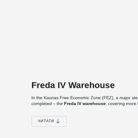
Freda IV Warehouse
In the Kaunas Free Economic Zone (FEZ), a major step
completed – the
Freda IV warehouse
, covering more 
with sustainability in mind: awarded an
A++ energy pe
rooftop solar power plant
, an
infrared heating sys
ЧИТАТИ
What makes this project especially impressive is the s
than a year. Its distinctive character comes from the arc
standard sandwich façade panels, giving the building a