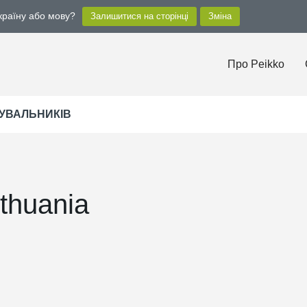
 країну або мову?
Про Peikko
УВАЛЬНИКІВ
ithuania