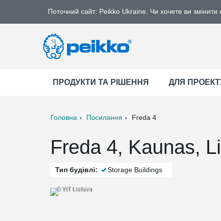
Поточний сайт: Peikko Ukraine. Чи хочете ви змінити
ПРОДУКТИ ТА РІШЕННЯ
ДЛЯ ПРОЕКТ
Головна
Посилання
Freda 4
ter
Print
Mail
Freda 4, Kaunas, L
Тип будівлі:
Storage Buildings
© YIT Lietuva