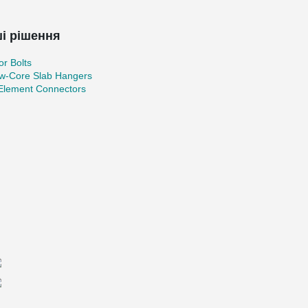
і рішення
r Bolts
ow-Core Slab Hangers
 Element Connectors