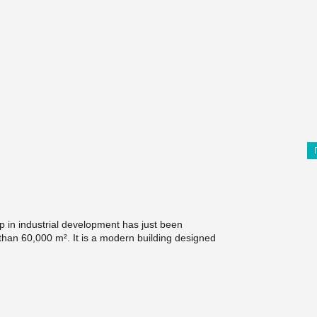
 in industrial development has just been
than 60,000 m². It is a modern building designed
rformance rating
, equipped with a
500 kW
tem
, and intelligent lighting controls.
peed and precision – it was completed in less
hitectural choice of vertically installed, non-
 striking and contemporary look. To support