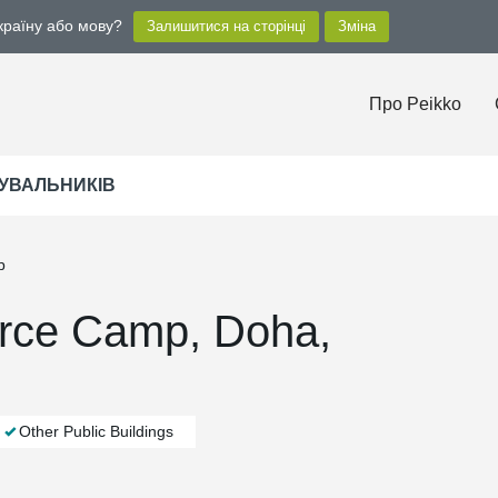
 країну або мову?
Про Peikko
УВАЛЬНИКІВ
p
Force Camp, Doha,
Other Public Buildings