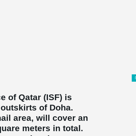
e of Qatar (ISF) is
 outskirts of Doha.
il area, will cover an
uare meters in total.