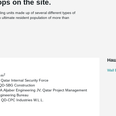
ps on the site.
ing units made up of several different types of
n ultimate resident population of more than
2025. Besides residential buildings, the area will
, check points, a five-star hotel and a 10 000
r which has been targeted to achieve the QSAS
ability Assessment System’, a new classification
 and encourage sympathy between new
Наш
Wall
2
 m
 Qatar Internal Security Force
 QD-SBG Construction
.A.Aljaber Engineering JV, Qatar Project Management
gineering Bureau
QD-CPC Industries W.L.L.