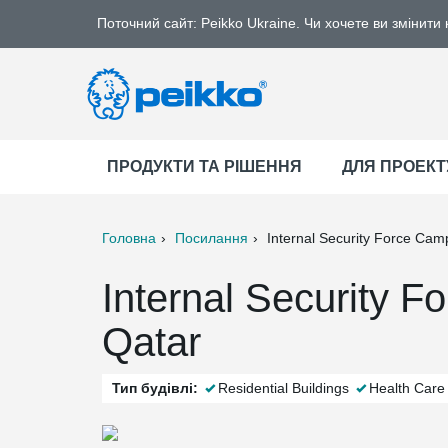
Поточний сайт: Peikko Ukraine. Чи хочете ви змінити
ПРОДУКТИ ТА РІШЕННЯ
ДЛЯ ПРОЕКТ
Головна
Посилання
Internal Security Force Cam
ter
Print
Mail
Internal Security 
Qatar
Тип будівлі:
Residential Buildings
Health Care