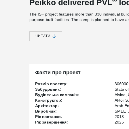
®
Peikko delivered PVL
loo
The ISF project features more than 330 individual build
purpose-built facilities. The camp is planned to have a
17 000 and it is expected overall completion date is in 
include post office, unit force offices, unit guardhouses
spectator stadium.
ЧИТАТИ
The ISF camp development is the first project in Qata
Neighborhood Certification. QSAS is the ‘Qatar Sustain
which aims to promote sustainability in construction
developments and their surrounding areas.
Факти про проект
Розмір проекту:
306000
Забудовник:
State of
Будівельна компанія:
Alsina,
Конструктор:
Aktor S
Архітектор:
Arab En
Виробник:
SMEET, 
Рік поставки:
2013
Рік завершення:
2025