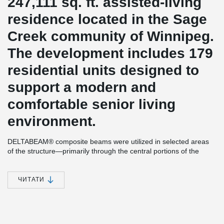
247,111 sq. ft. assisted-living
residence located in the Sage
Creek community of Winnipeg.
The development includes 179
residential units designed to
support a modern and
comfortable senior living
environment.
DELTABEAM® composite beams were utilized in selected areas
of the structure—primarily through the central portions of the
building—where longer spans and increased loading demands
were present. Working in combination with hollowcore slabs, the
system provided the required capacity while maintaining an
ЧИТАТИ
efficient floor profile across the building.
This approach allowed the design to respond to varying load
conditions without introducing unnecessary depth throughout. The
targeted use of DELTABEAM® supported more efficient use of