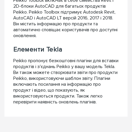
Peikko Toolbox включає в себе сімейства Revit і
2D-блоки AutoCAD для багатьох продуктів
Peikko. Peikko Toolbox підтримує Autodesk Revit,
AutoCAD і AutoCAD LT версій 2016, 2017 і 2018.
Він містить інформацію про продукти та
автоматично сповіщає користувачів про доступні
оновлення.
Елементи Tekla
Peikko пропонує безкоштовні плагіни для вставки
продуктів і з'єднань Peikko у вашу модель Tekla.
Ви також можете створювати звіти про продукти
Peikko, використовуючи шаблон звіту. Плагіни
включають посилання на інформацію про
продукт і відео, що показують, як
використовуються продукти. Також легко
перевірити наявність оновлень плагінів.