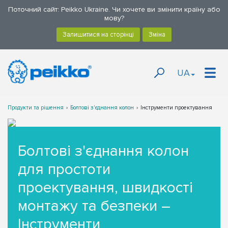
Поточний сайт: Peikko Ukraine. Чи хочете ви змінити країну або
мову?
UA
Продукти та рішення
Болтові з'єднання колон
Інструменти проектування
Болтові з'єднання колон
для простоти
проектування, швидкості
монтажу та безпеки –
Інструменти