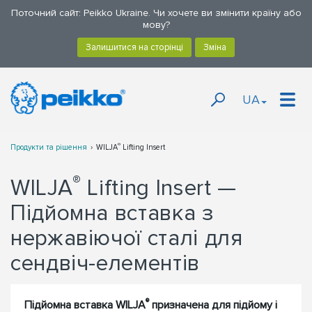
Поточний сайт: Peikko Ukraine. Чи хочете ви змінити країну або
мову?
UA
®
Продукти та рішення
WILJA
Lifting Insert
®
WILJA
Lifting Insert —
Підйомна вставка з
нержавіючої сталі для
сендвіч-елементів
®
Підйомна вставка WILJA
призначена для підйому і