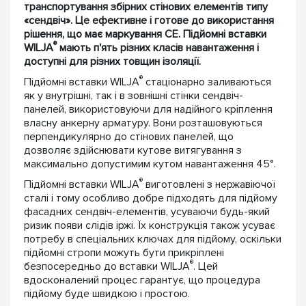
транспортування збірних стінових елементів типу
«сендвіч». Це ефективне і готове до використання
рішення, що має маркування CE. Підйомні вставки
®
WILJA
мають п'ять різних класів навантаження і
доступні для різних товщин ізоляції.
®
Підйомні вставки WILJA
стаціонарно заливаються
як у внутрішні, так і в зовнішні стінки сендвіч-
панелей, використовуючи для надійного кріплення
власну анкерну арматуру. Вони розташовуються
перпендикулярно до стінових панелей, що
дозволяє здійснювати кутове витягування з
максимально допустимим кутом навантаження 45°.
®
Підйомні вставки WILJA
виготовлені з нержавіючої
сталі і тому особливо добре підходять для підйому
фасадних сендвіч-елементів, усуваючи будь-який
ризик появи слідів іржі. Їх конструкція також усуває
потребу в спеціальних ключах для підйому, оскільки
підйомні стропи можуть бути прикріплені
®
безпосередньо до вставки WILJA
. Цей
вдосконалений процес гарантує, що процедура
підйому буде швидкою і простою.